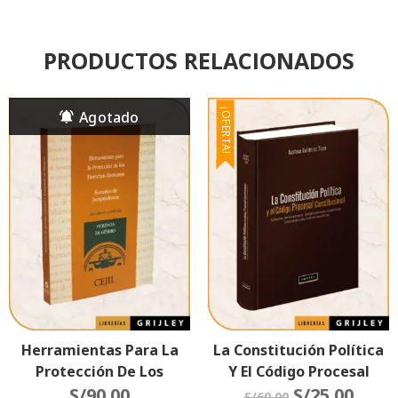
PRODUCTOS RELACIONADOS
¡OFERTA!
Herramientas Para La
La Constitución Política
Protección De Los
Y El Código Procesal
Derechos Humanos
S/
90.00
Constitucional
S/
25.00
S/
60.00