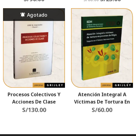
(Sumarios De
Jurisprudencia) 2da
Edición Actualizada
Procesos Colectivos Y
Atención Integral A
Acciones De Clase
Víctimas De Tortura En
S/
130.00
Procesos De Litigio
S/
60.00
(Impacto En El Sistema
Interamericano)