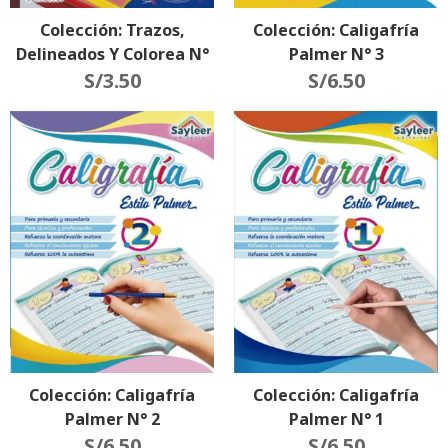
Colección: Trazos,
Colección: Caligafría
Delineados Y Colorea N°
Palmer N° 3
S/
3.50
3
S/
6.50
Colección: Caligafría
Colección: Caligafría
Palmer N° 2
Palmer N° 1
S/
6.50
S/
6.50