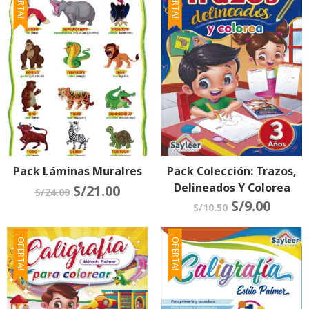
¡OFERTA!
¡OFERTA!
Pack Láminas Muralres
Pack Colección: Trazos,
Delineados Y Colorea
S/
21.00
S/
24.00
N°3, N°4 Y N°5
S/
9.00
S/
10.50
¡OFERTA!
¡OFERTA!