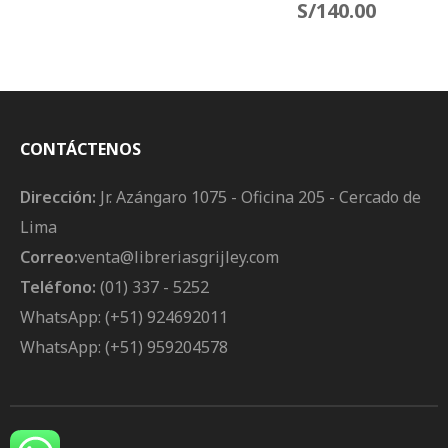
Sudamérica (El Poder
S/
140.00
Político, La Democracia
Y Los Retos Del Estado
Social De Derecho En
Sudamérica)
CONTÁCTENOS
Dirección:
Jr. Azángaro 1075 - Oficina 205 - Cercado de
Lima
Correo:
venta@libreriasgrijley.com
Teléfono:
(01) 337 - 5252
WhatsApp: (+51) 924692011
WhatsApp: (+51) 959204578