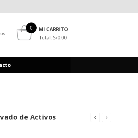
0
MI CARRITO
eos
Total:
S/
0.00
acto
avado de Activos