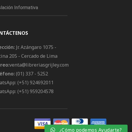
slación Informativa
NTÁCTENOS
ección:
Jr. Azángaro 1075 -
cina 205 - Cercado de Lima
reo:
venta@libreriasgrijley.com
éfono:
(01) 337 - 5252
tsApp: (+51) 924692011
tsApp: (+51) 959204578
¿Cómo podemos Ayudarte?