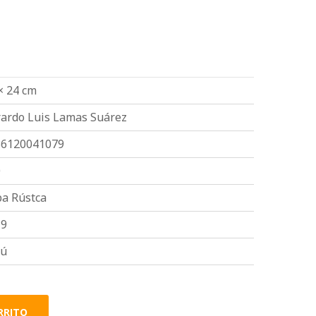
× 24 cm
ardo Luis Lamas Suárez
86120041079
0
a Rústca
19
rú
RRITO