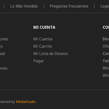
Lo Más Vendido
Preguntas Frecuentes
Legi
MI CUENTA
CO
iones
Mi Cuenta
Dir
ío
Mi Carrito
Ofi
dad
Mi Lista de Deseos
Cor
Pagar
Tel
ones
Wha
Wha
owered by
MediaStudio.