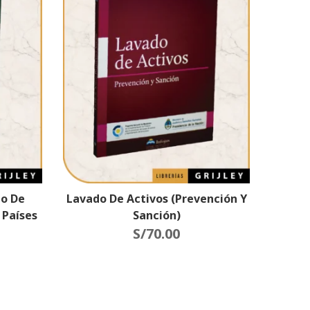
to De
Lavado De Activos (Prevención Y
 Países
Sanción)
fico
S/
70.00