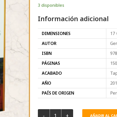
3 disponibles
Información adicional
DIMENSIONES
17 
AUTOR
Ger
ISBN
97
PÁGINAS
15
ACABADO
Tap
AÑO
20
PAÍS DE ORIGEN
Pe
-
+
AÑADIR AL CA