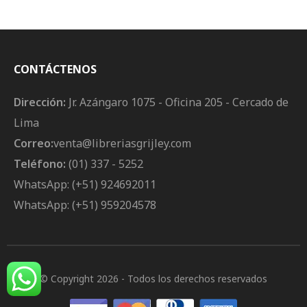
Código Penal (Tercera
Edición)
CONTÁCTENOS
Dirección:
Jr. Azángaro 1075 - Oficina 205 - Cercado de
Lima
Correo:
venta@libreriasgrijley.com
Teléfono:
(01) 337 - 5252
WhatsApp: (+51) 924692011
WhatsApp: (+51) 959204578
© Copyright 2026
- Todos los derechos reservados