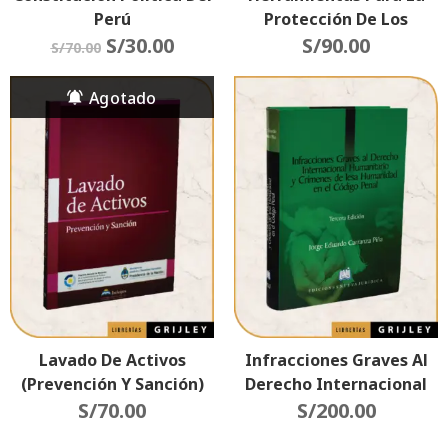
Perú
Protección De Los
S/
30.00
Derechos Humanos
S/
90.00
S/
70.00
(Sumarios De
Jurisprudencia) 2da
Edición Actualizada
Lavado De Activos
Infracciones Graves Al
(Prevención Y Sanción)
Derecho Internacional
S/
70.00
Humanitario Y Crímenes
S/
200.00
De Lesa Humanidad En El