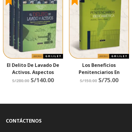
El Delito De Lavado De
Los Beneficios
Activos. Aspectos
Penitenciarios En
Sustantivos, Procesales
S/
140.00
Iberoamérica Historia,
S/
75.00
S/
280.00
S/
150.00
Y De Política Criminal (3
Teoría Y Praxis
Tomos)
CONTÁCTENOS