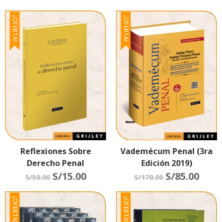
¡OFERTA!
¡OFERTA!
Reflexiones Sobre
Vademécum Penal (3ra
Derecho Penal
Edición 2019)
S/
15.00
S/
85.00
S/
50.00
S/
170.00
¡OFERTA!
¡OFERTA!