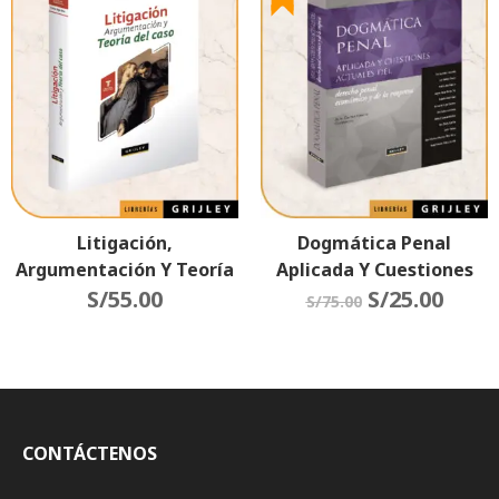
Litigación,
Dogmática Penal
Argumentación Y Teoría
Aplicada Y Cuestiones
Del Caso
S/
55.00
Actuales Del Derecho
S/
25.00
S/
75.00
Penal, Económico Y De La
Empresa
CONTÁCTENOS