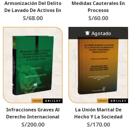
Armonización Del Delito
Medidas Cauterales En
De Lavado De Activos En
Procesos
Los Países De La Alianza
S/
68.00
Constitucionales
S/
60.00
Del Pacífico
Infracciones Graves Al
La Unión Marital De
Derecho Internacional
Hecho Y La Sociedad
Humanitario Y Crímenes
S/
200.00
Patrimonial Entre
S/
170.00
De Lesa Humanidad En El
Compañeros