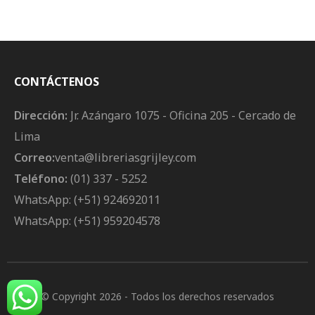
Código Penal (Tercera
Permanentes (Parejas
Edición)
Del Mismo Sexo)
CONTÁCTENOS
Dirección:
Jr. Azángaro 1075 - Oficina 205 - Cercado de
Lima
Correo:
venta@libreriasgrijley.com
Teléfono:
(01) 337 - 5252
WhatsApp: (+51) 924692011
WhatsApp: (+51) 959204578
© Copyright 2026
- Todos los derechos reservados