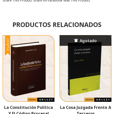
Share This Product
Share on Facebook
Mail This Product
PRODUCTOS RELACIONADOS
¡OFERTA!
La Constitución Política
La Cosa Juzgada Frente A
Y El Código Procesal
Terceros