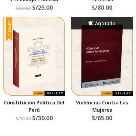
Constitucional
S/
25.00
S/
80.00
S/
60.00
¡OFERTA!
Constitución Política Del
Violencias Contra Las
Perú
Mujeres
S/
30.00
S/
65.00
S/
70.00