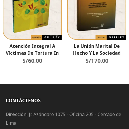
Atención Integral A
La Unión Marital De
Víctimas De Tortura En
Hecho Y La Sociedad
Procesos De Litigio
S/
60.00
Patrimonial Entre
S/
170.00
(Impacto En El Sistema
Compañeros
Interamericano)
Permanentes (Parejas
Del Mismo Sexo)
CONTÁCTENOS
Dirección:
Jr. Azángaro 1075 - Oficina 205 - Cercado de
Lima