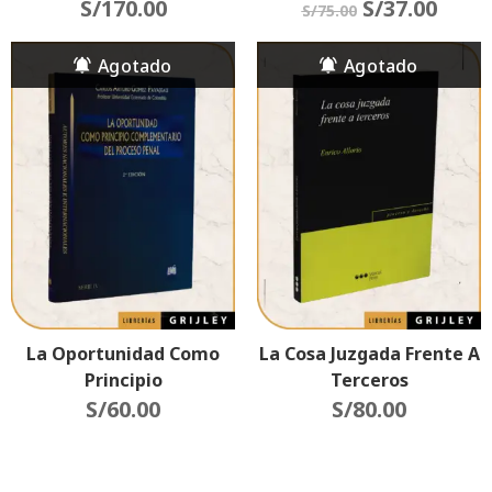
S/
37.00
(Aportes Para La
S/
170.00
S/
75.00
Reflexión Acerca De Los
Discursos Sobre Violencia
Y Criminalidad)
La Oportunidad Como
La Cosa Juzgada Frente A
Principio
Terceros
Complementario Del
S/
60.00
S/
80.00
Procesal Penal (2da
Edición)