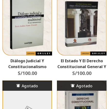
Diálogo Judicial Y
El Estado Y El Derecho
Constitucionalismo
Constitucional General Y
Multinivel (El Caso
S/
100.00
Comparado
S/
100.00
Interamericano)