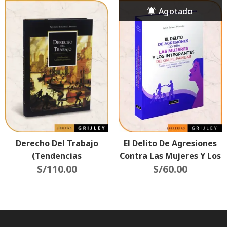
Derecho Del Trabajo
El Delito De Agresiones
(Tendencias
Contra Las Mujeres Y Los
Contemporáneas)
S/
110.00
Integrantes Del Grupo
S/
60.00
Familiar (Basado En Un
Enfoque Critico Del Tipo
Penal Y Género)