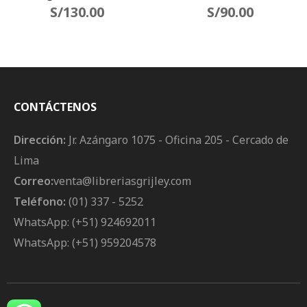
Y Formación De Recursos
S/
130.00
Derechos Humanos
S/
90.00
Humanos En
(Sumarios De
Investigación Jurídica
Jurisprudencia) 2da
Edición Actualizada
CONTÁCTENOS
Dirección:
Jr. Azángaro 1075 - Oficina 205 - Cercado de
Lima
Correo:
venta@libreriasgrijley.com
Teléfono:
(01) 337 - 5252
WhatsApp: (+51) 924692011
WhatsApp: (+51) 959204578