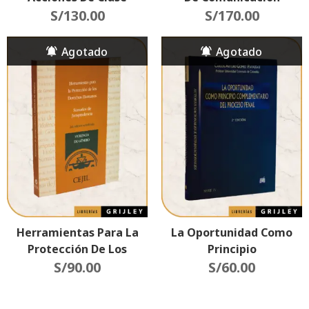
S/
130.00
(Aportes Para La
S/
170.00
Reflexión Acerca De Los
Discursos Sobre Violencia
Y Criminalidad)
Herramientas Para La
La Oportunidad Como
Protección De Los
Principio
Derechos Humanos
S/
90.00
Complementario Del
S/
60.00
(Sumarios De
Procesal Penal (2da
Jurisprudencia) 2da
Edición)