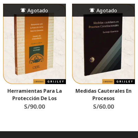
(Impacto En El Sistema
Interamericano)
Herramientas Para La
Medidas Cauterales En
Protección De Los
Procesos
Derechos Humanos
S/
90.00
Constitucionales
S/
60.00
(Sumarios De
Jurisprudencia) 2da
Edición Actualizada