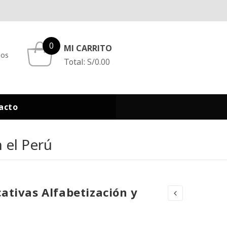
0
MI CARRITO
eos
Total:
S/
0.00
acto
 el Perú
cativas Alfabetización y