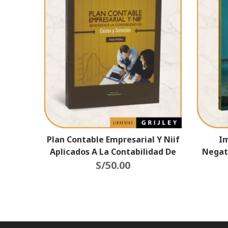
Plan Contable Empresarial Y Niif
Im
Aplicados A La Contabilidad De
Negat
Costos Y Servicios (Teoría
S/
50.00
Mar
Práctica)