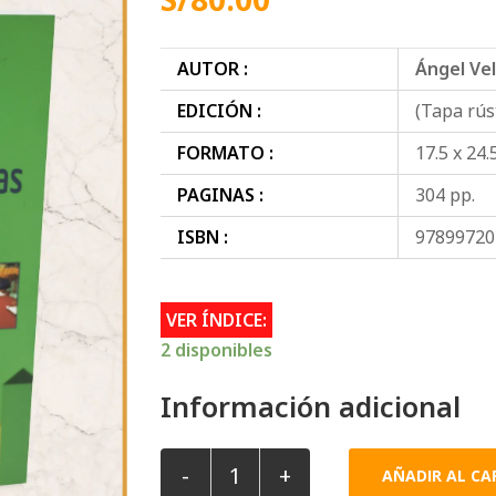
AUTOR :
Ángel Ve
EDICIÓN :
(Tapa rús
FORMATO :
17.5 x 24.
PAGINAS :
304 pp.
ISBN :
97899720
VER ÍNDICE:
2 disponibles
Información adicional
-
+
AÑADIR AL CA