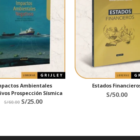
pactos Ambientales
Estados Financiero
ivos Prospección Sísmica
S/
50.00
ina De Hidrocarburos
S/
25.00
S/
60.00