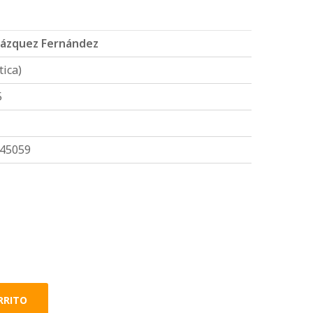
lázquez Fernández
tica)
5
45059
RRITO