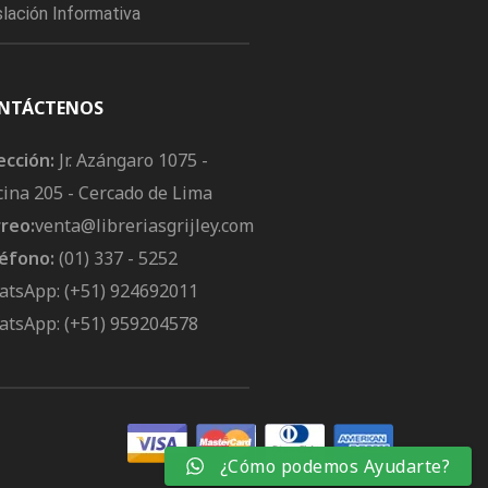
slación Informativa
NTÁCTENOS
ección:
Jr. Azángaro 1075 -
cina 205 - Cercado de Lima
reo:
venta@libreriasgrijley.com
éfono:
(01) 337 - 5252
tsApp: (+51) 924692011
tsApp: (+51) 959204578
¿Cómo podemos Ayudarte?