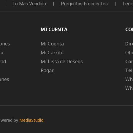
Lo Más Vendido
Preguntas Frecuentes
Legi
MI CUENTA
CO
iones
Mi Cuenta
Dir
ío
Mi Carrito
Ofi
dad
Mi Lista de Deseos
Cor
Pagar
Tel
ones
Wha
Wha
owered by
MediaStudio.