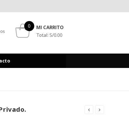
0
MI CARRITO
eos
Total:
S/
0.00
acto
Privado.