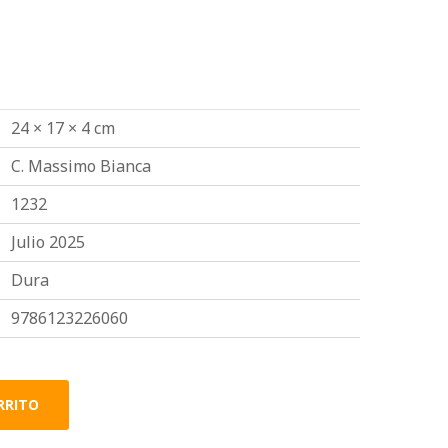
24 × 17 × 4 cm
C. Massimo Bianca
1232
Julio 2025
Dura
9786123226060
RRITO