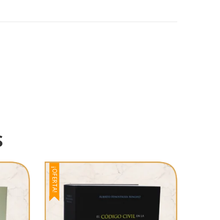
S
¡OFERTA!