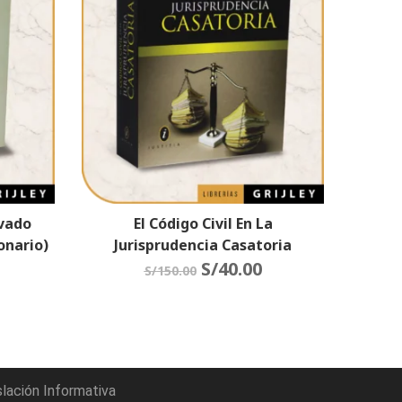
ivado
El Código Civil En La
onario)
Jurisprudencia Casatoria
S/
40.00
S/
150.00
slación Informativa