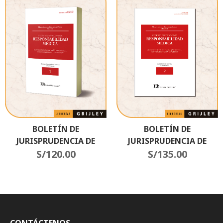
BOLETÍN DE
BOLETÍN DE
JURISPRUDENCIA DE
JURISPRUDENCIA DE
RESPONSABILIDAD
S/
120.00
RESPONSABILIDAD
S/
135.00
MÉDICA N°1
MÉDICA N°2
Cuantificación Del Daño.
Naturaleza. Monto
Solicitado Y Concedido
CONTÁCTENOS