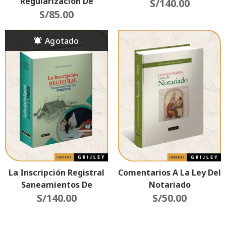
Regularización De
S/
140.00
Edificaciones (Régimen
S/
85.00
De Unidades
Inmobiliarias De
Propiedad Exclusiva De
Propiedad Común)
La Inscripción Registral
Comentarios A La Ley Del
Saneamientos De
Notariado
S/
Predios
140.00
S/
50.00