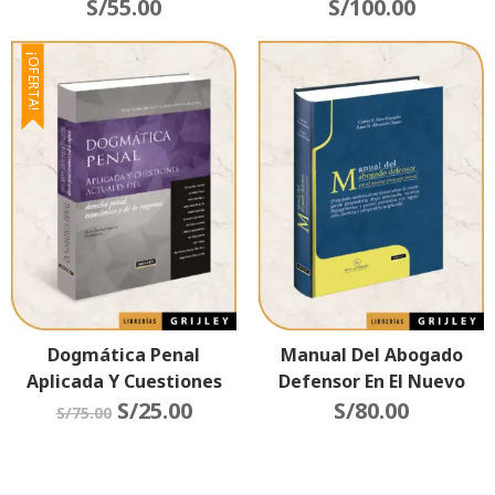
Del Caso
S/
55.00
S/
100.00
¡OFERTA!
Dogmática Penal
Manual Del Abogado
Aplicada Y Cuestiones
Defensor En El Nuevo
Actuales Del Derecho
S/
25.00
Proceso Penal
S/
80.00
S/
75.00
Penal, Económico Y De La
Empresa