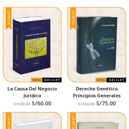
¡OFERTA!
¡OFERTA!
La Causa Del Negocio
Derecho Genético
Jurídico
Principios Generales
S/
60.00
S/
75.00
S/
120.00
S/
150.00
¡OFERTA!
¡OFERTA!