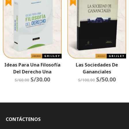
Ideas Para Una Filosofía
Las Sociedades De
Del Derecho Una
Gananciales
Propuesta Para El Mundo
S/
30.00
S/
50.00
S/
60.00
S/
100.00
Latino (Tapa Rústica)
CONTÁCTENOS