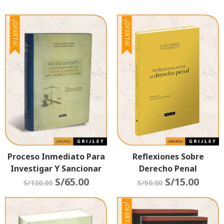
¡OFERTA!
¡OFERTA!
Proceso Inmediato Para
Reflexiones Sobre
Investigar Y Sancionar
Derecho Penal
Delitos Flagrantes Como
S/
65.00
S/
15.00
S/
130.00
S/
50.00
Respuesta De La
Criminalidad
¡OFERTA!