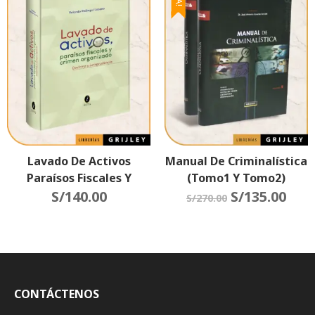
Lavado De Activos
Manual De Criminalística
Paraísos Fiscales Y
(Tomo1 Y Tomo2)
Crimen Organizado
S/
140.00
S/
135.00
S/
270.00
(Doctrina Y
Jurisprudencia)
CONTÁCTENOS