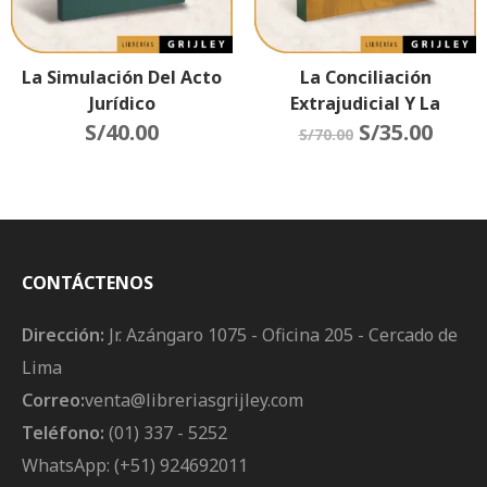
La Simulación Del Acto
La Conciliación
Jurídico
Extrajudicial Y La
S/
40.00
Conciliación Judicial
S/
35.00
S/
70.00
CONTÁCTENOS
Dirección:
Jr. Azángaro 1075 - Oficina 205 - Cercado de
Lima
Correo:
venta@libreriasgrijley.com
Teléfono:
(01) 337 - 5252
WhatsApp: (+51) 924692011