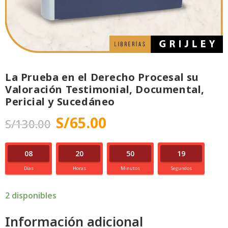
La Prueba en el Derecho Procesal su
Valoración Testimonial, Documental,
Pericial y Sucedáneo
S/
65.00
S/
130.00
08
20
50
18
Días
Horas
Minutos
Segundos
2 disponibles
Información adicional