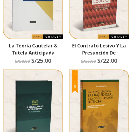
La Teoría Cautelar &
El Contrato Lesivo Y La
Tutela Anticipada
Presunción De
S/
25.00
Aprovechamiento De La
S/
22.00
S/
50.00
S/
35.00
Necesidad
¡OFERTA!