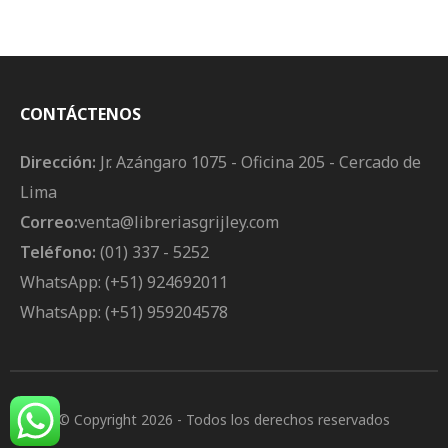
Permanentes (Parejas
Del Mismo Sexo)
CONTÁCTENOS
Dirección:
Jr. Azángaro 1075 - Oficina 205 - Cercado de
Lima
Correo:
venta@libreriasgrijley.com
Teléfono:
(01) 337 - 5252
WhatsApp: (+51) 924692011
WhatsApp: (+51) 959204578
© Copyright 2026
- Todos los derechos reservados