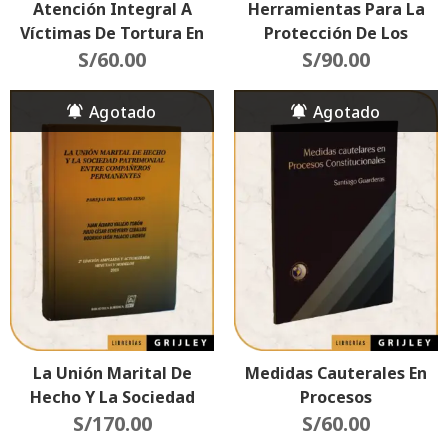
Atención Integral A
Herramientas Para La
Víctimas De Tortura En
Protección De Los
Procesos De Litigio
S/
60.00
Derechos Humanos
S/
90.00
(Impacto En El Sistema
(Sumarios De
Interamericano)
Jurisprudencia) 2da
Edición Actualizada
La Unión Marital De
Medidas Cauterales En
Hecho Y La Sociedad
Procesos
Patrimonial Entre
S/
170.00
Constitucionales
S/
60.00
Compañeros