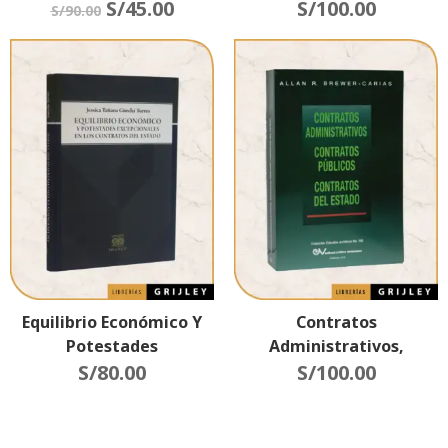
Jurisprudencia
S/
45.00
S/
100.00
S/
90.00
Especializada
Equilibrio Económico Y
Contratos
Potestades
Administrativos,
Excepcionales En Los
S/
80.00
Contratos Públicos,
S/
100.00
Contratos Del Estado
Contratos Del Estado