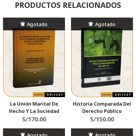
PRODUCTOS RELACIONADOS
La Unión Marital De
Historia Comparada Del
Hecho Y La Sociedad
Derecho Público
Patrimonial Entre
S/
170.00
Latinoamericano Del
S/
150.00
Compañeros
Siglo XIX
Permanentes (Parejas
(Constitucionalismo