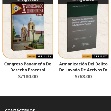
Del Mismo Sexo)
Científico)
Congreso Panameño De
Armonización Del Delito
Derecho Procesal
De Lavado De Activos En
S/
180.00
Los Países De La Alianza
S/
68.00
Del Pacífico
CONTÁCTENOS