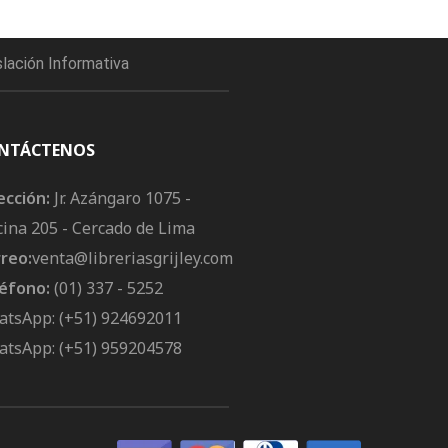
slación Informativa
NTÁCTENOS
ección:
Jr. Azángaro 1075 -
cina 205 - Cercado de Lima
reo:
venta@libreriasgrijley.com
éfono:
(01) 337 - 5252
tsApp: (+51) 924692011
tsApp: (+51) 959204578