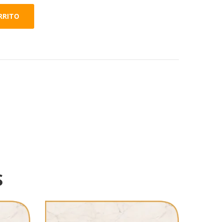
RRITO
S