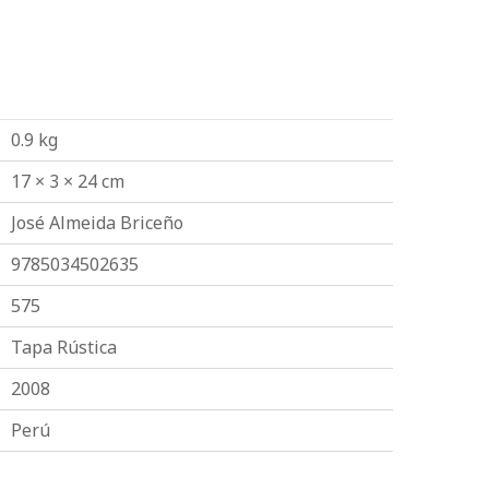
0.9 kg
17 × 3 × 24 cm
José Almeida Briceño
9785034502635
575
Tapa Rústica
2008
Perú