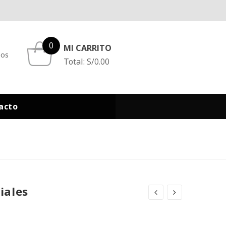
0
MI CARRITO
eos
Total:
S/
0.00
acto
iales