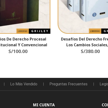
ios De Derecho Procesal
Desafíos Del Derecho Fr
itucional Y Convencional
Los Cambios Sociales
S/
100.00
Democracia Y Los Der
S/
380.00
Humanos
Lo Más Vendido
Preguntas Frecuentes
Legi
MI CUENTA
CO