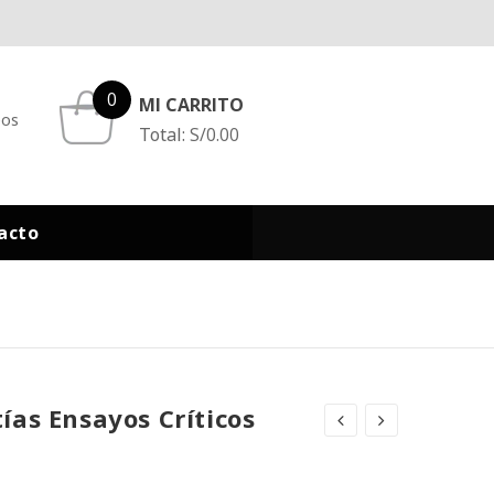
0
MI CARRITO
eos
Total:
S/
0.00
acto
ías Ensayos Críticos