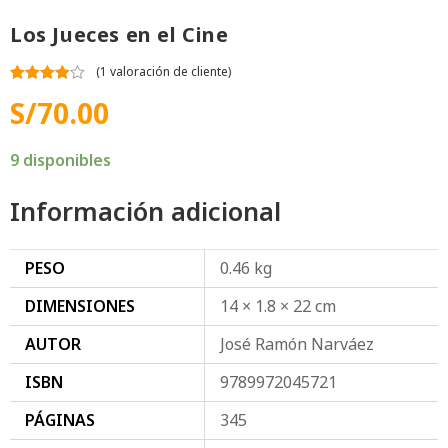
Los Jueces en el Cine
(
1
valoración de cliente)
Valorado
1
S/
70.00
con
4.00
de 5 en
base a
valoración
9 disponibles
de un
cliente
Información adicional
PESO
0.46 kg
DIMENSIONES
14 × 1.8 × 22 cm
AUTOR
José Ramón Narváez
ISBN
9789972045721
PÁGINAS
345