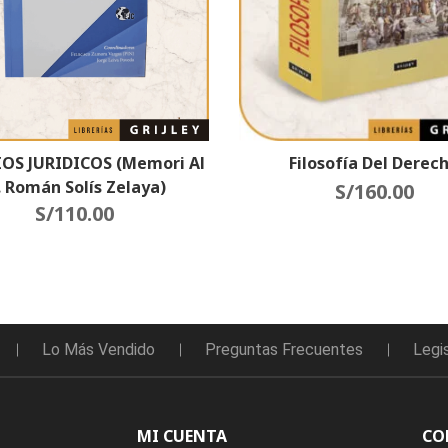
Filosofía Del Derec
OS JURIDICOS (Memori Al
. Román Solís Zelaya)
S/
160.00
S/
110.00
Lo Más Vendido
Preguntas Frecuentes
Legi
MI CUENTA
CO