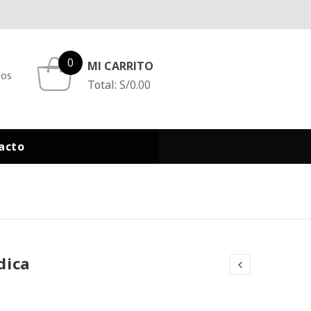
0
MI CARRITO
eos
Total:
S/
0.00
acto
dica