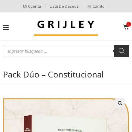
Mi Cuenta
Lista De Deseos
Mi Carrito
Pack Dúo – Constitucional