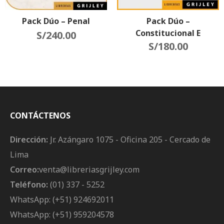
Pack Dúo – Penal
Pack Dúo –
Constitucional E
S/
240.00
Interpretación
S/
180.00
CONTÁCTENOS
Dirección:
Jr. Azángaro 1075 - Oficina 205 - Cercado de
Lima
Correo:
venta@libreriasgrijley.com
Teléfono:
(01) 337 - 5252
WhatsApp: (+51) 924692011
WhatsApp: (+51) 959204578