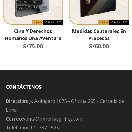
Cine Y Derechos
Medidas Cauterales En
Humanos Una Aventura
Procesos
Fílmica (Segunda Edición)
S/
75.00
Constitucionales
S/
60.00
CONTÁCTENOS
Dirección:
Jr. Azángaro 1075 - Oficina 205 - Cercado de
Lima
Correo:
venta@libreriasgrijley.com
Teléfono:
(01) 337 - 5252