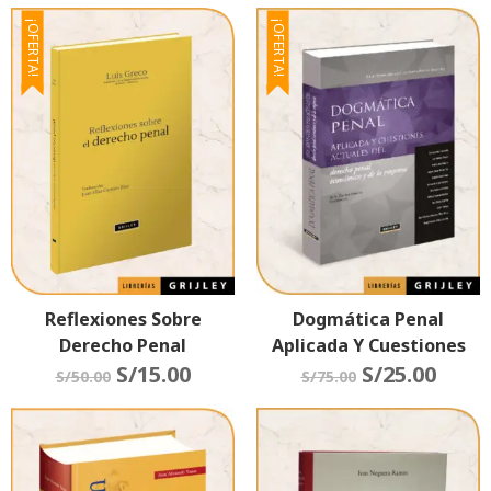
¡OFERTA!
¡OFERTA!
Reflexiones Sobre
Dogmática Penal
Derecho Penal
Aplicada Y Cuestiones
S/
15.00
Actuales Del Derecho
S/
25.00
S/
50.00
S/
75.00
Penal, Económico Y De La
Empresa