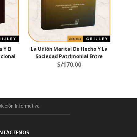
 Y El
La Unión Marital De Hecho Y La
ucional
Sociedad Patrimonial Entre
Compañeros Permanentes
S/
170.00
(Parejas Del Mismo Sexo)
slación Informativa
NTÁCTENOS