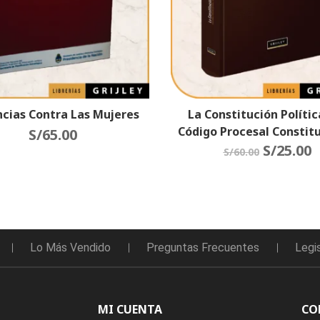
ncias Contra Las Mujeres
La Constitución Política
Código Procesal Constit
S/
65.00
S/
25.00
S/
60.00
Lo Más Vendido
Preguntas Frecuentes
Legi
MI CUENTA
CO