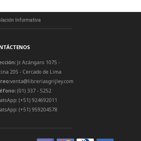
slación Informativa
NTÁCTENOS
ección:
Jr. Azángaro 1075 -
cina 205 - Cercado de Lima
reo:
venta@libreriasgrijley.com
éfono:
(01) 337 - 5252
tsApp: (+51) 924692011
tsApp: (+51) 959204578