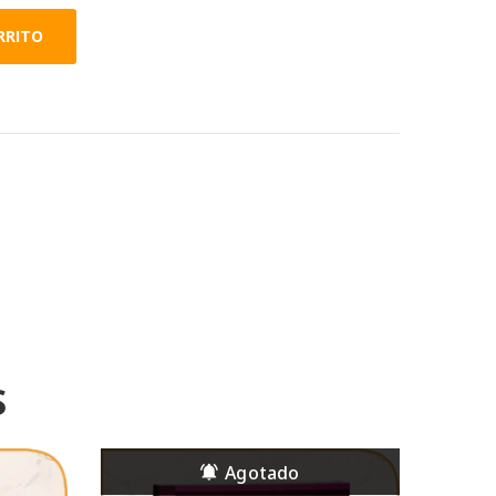
RRITO
S