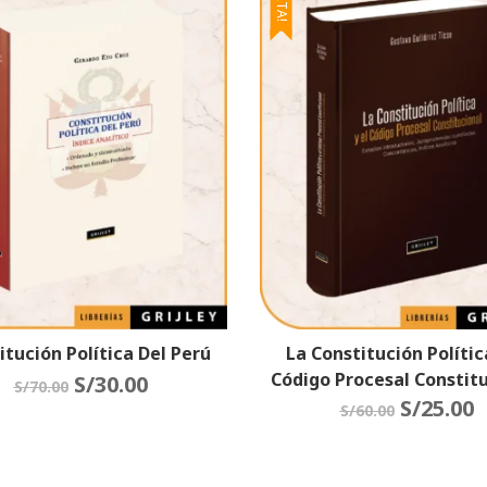
itución Política Del Perú
La Constitución Política
Código Procesal Constit
S/
30.00
S/
70.00
S/
25.00
S/
60.00