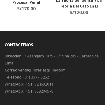
La Teoría Del Delito Y La
Procesal Penal
Teoría Del Caso En El
S/
170.00
Proceso Penal
S/
120.00
CONTÁCTENOS
Dirección:
Jr. Azángaro 1075 - Oficina 205 - Cercado de
Lima
Correo:
venta@libreriasgrijley.com
Teléfono:
(01) 337 - 5252
WhatsApp: (+51) 924692011
WhatsApp: (+51) 959204578