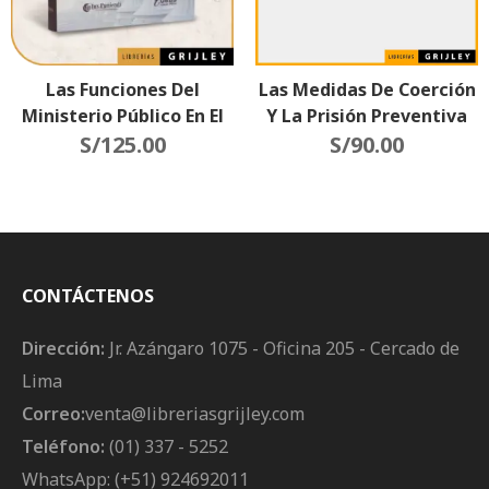
Las Funciones Del
Las Medidas De Coerción
Ministerio Público En El
Y La Prisión Preventiva
Sistema Acusatorio
S/
125.00
En El Proceso Penal
S/
90.00
CONTÁCTENOS
Dirección:
Jr. Azángaro 1075 - Oficina 205 - Cercado de
Lima
Correo:
venta@libreriasgrijley.com
Teléfono:
(01) 337 - 5252
WhatsApp: (+51) 924692011