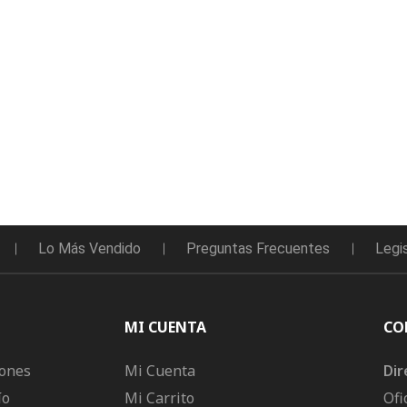
Lo Más Vendido
Preguntas Frecuentes
Legi
MI CUENTA
CO
iones
Mi Cuenta
Dir
ío
Mi Carrito
Ofi