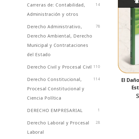
Carreras de: Contabilidad,
14
Administración y otros
Derecho Administrativo,
78
Derecho Ambiental, Derecho
Municipal y Contrataciones
del Estado
Derecho Civil y Procesal Civil
110
Derecho Constitucional,
114
El Dañ
Es
Procesal Constitucional y
Institu
S
Ciencia Política
Ambient
En 
DERECHO EMPRESARIAL
1
Derecho Laboral y Procesal
28
Laboral