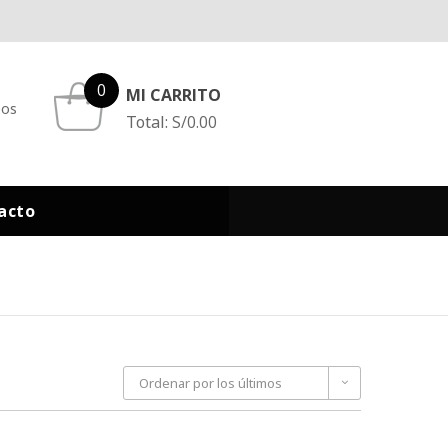
0
MI CARRITO
eos
Total:
S/
0.00
acto
Ordenar por los últimos