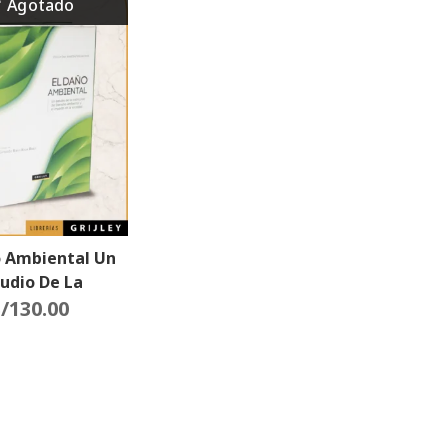
o Ambiental Un
tudio De La
ción Del Derecho
/
130.00
al Y El Impacto
La Sociedad