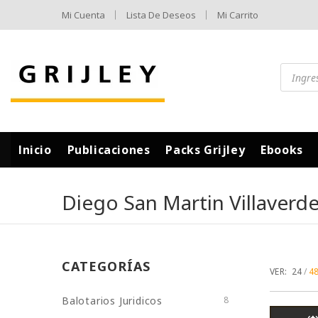
Mi Cuenta
Lista De Deseos
Mi Carrito
Inicio
Publicaciones
Packs Grijley
Ebooks
Diego San Martin Villaverd
CATEGORÍAS
VER:
24
4
Balotarios Juridicos
8