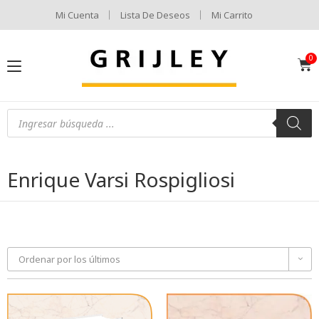
Mi Cuenta
Lista De Deseos
Mi Carrito
Enrique Varsi Rospigliosi
Ordenar por los últimos