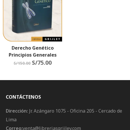
Derecho Genético
Principios Generales
S/
75.00
S/
150.00
CONTÁCTENOS
Dirección:
Jr. Azángaro 1075 - Oficina 205 - Cercado de
Lima
Correo:
venta@libreriasgrijley.com