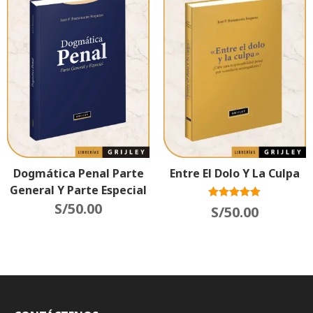
Entre El Dolo Y La Culpa
Dogmática Penal Parte
General Y Parte Especial
S/
50.00
Valorado con
S/
50.00
5.00
de 5