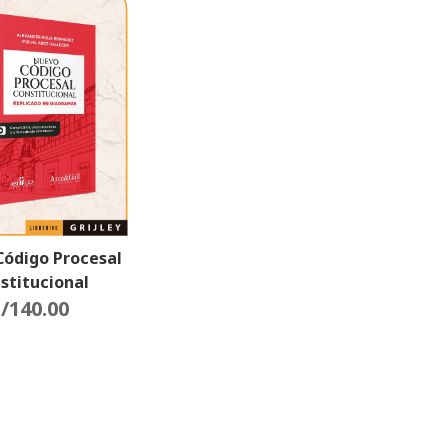
ódigo Procesal
stitucional
do En Diagramas.
/
140.00