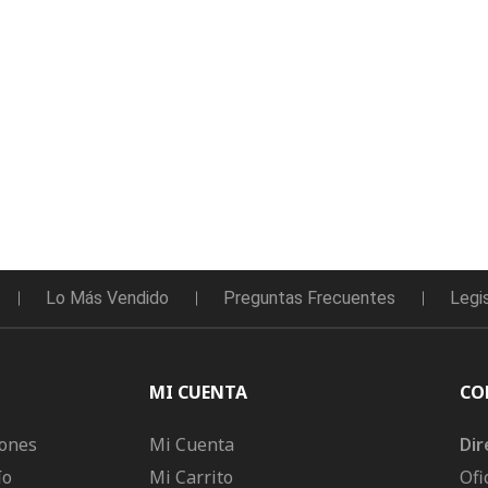
Lo Más Vendido
Preguntas Frecuentes
Legi
MI CUENTA
CO
iones
Mi Cuenta
Dir
ío
Mi Carrito
Ofi