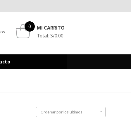
0
MI CARRITO
eos
Total:
S/
0.00
acto
Ordenar por los últimos