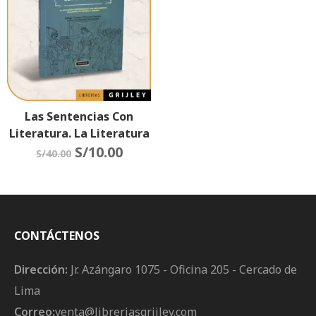
Las Sentencias Con
Literatura. La Literatura
Con Sentencias
S/
10.00
S/
40.00
CONTÁCTENOS
Dirección:
Jr. Azángaro 1075 - Oficina 205 - Cercado de
Lima
Correo:
venta@libreriasgrijley.com