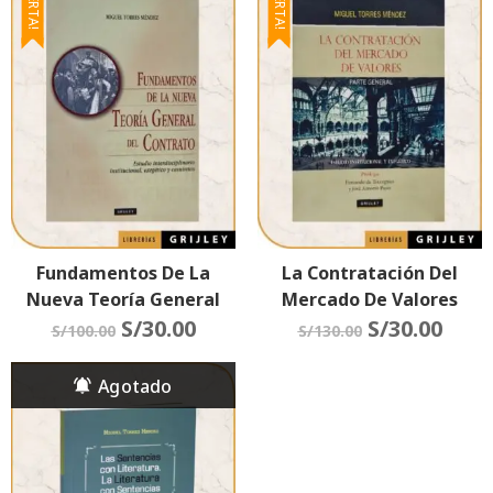
¡OFERTA!
¡OFERTA!
Fundamentos De La
La Contratación Del
Nueva Teoría General
Mercado De Valores
Del Contrato
S/
30.00
(Parte General)
S/
30.00
S/
100.00
S/
130.00