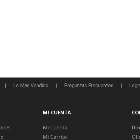
Lo Más Vendido
Preguntas Frecuentes
Legi
MI CUENTA
CO
iones
Mi Cuenta
Dir
ío
Mi Carrito
Ofi