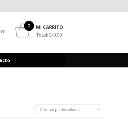
0
MI CARRITO
eos
Total:
S/
0.00
acto
Ordenar por los últimos