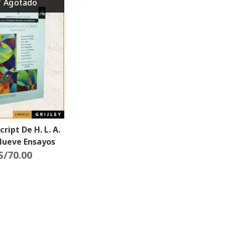
cript De H. L. A.
Nueve Ensayos
S/
70.00