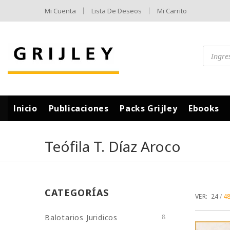
Mi Cuenta
Lista De Deseos
Mi Carrito
Inicio
Publicaciones
Packs Grijley
Ebooks
Teófila T. Díaz Aroco
CATEGORÍAS
VER:
24
4
Balotarios Juridicos
8