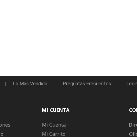
Lo Más Vendido
Preguntas Frecuentes
Legi
MI CUENTA
CO
iones
Mi Cuenta
Dir
ío
Mi Carrito
Ofi