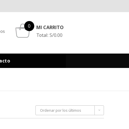
0
MI CARRITO
eos
Total:
S/
0.00
acto
Ordenar por los últimos