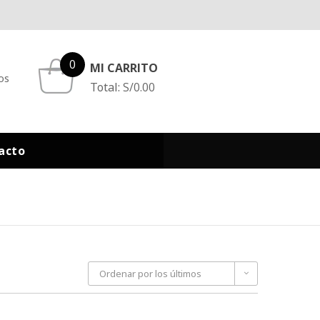
0
MI CARRITO
os
Total:
S/
0.00
acto
Ordenar por los últimos