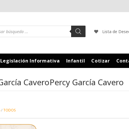
Lista de Dese
Legislación Informativa
Infantil
Cotizar
Cont
García CaveroPercy García Cavero
8
TODOS