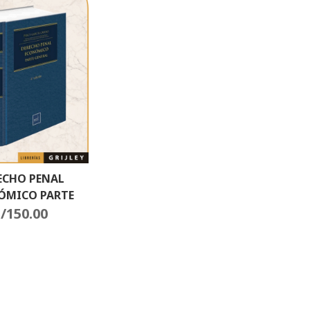
ECHO PENAL
ÓMICO PARTE
/
GENERAL
150.00