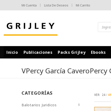
Mi Cuenta
Lista De Deseos
Mi Carrito
Inicio
Publicaciones
Packs Grijley
Ebooks
VPercy García CaveroPercy 
CATEGORÍAS
VER:
24
4
Balotarios Juridicos
8