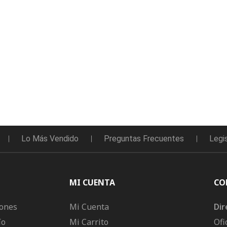
Lo Más Vendido
Preguntas Frecuentes
Legi
MI CUENTA
CO
iones
Mi Cuenta
Dir
ío
Mi Carrito
Ofi