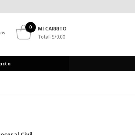
0
MI CARRITO
eos
Total:
S/
0.00
acto
ocesal Civil