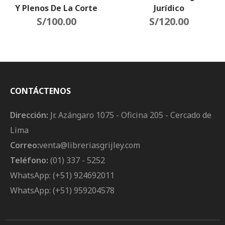
Y Plenos De La Corte
Jurídico
S/
Suprema
100.00
S/
120.00
CONTÁCTENOS
Dirección:
Jr. Azángaro 1075 - Oficina 205 - Cercado de
Lima
Correo:
venta@libreriasgrijley.com
Teléfono:
(01) 337 - 5252
WhatsApp: (+51) 924692011
WhatsApp: (+51) 959204578