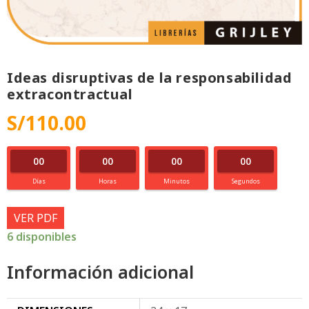
Ideas disruptivas de la responsabilidad
extracontractual
S/
110.00
00
00
00
00
Días
Horas
Minutos
Segundos
VER PDF
6 disponibles
Información adicional