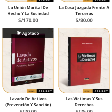
La Unión Marital De
La Cosa Juzgada Frente A
Hecho Y La Sociedad
Terceros
Patrimonial Entre
S/
170.00
S/
80.00
Compañeros
Permanentes (Parejas
Del Mismo Sexo)
Lavado De Activos
Las Víctimas Y Sus
(Prevención Y Sanción)
Derechos
S/
70.00
S/
75.00