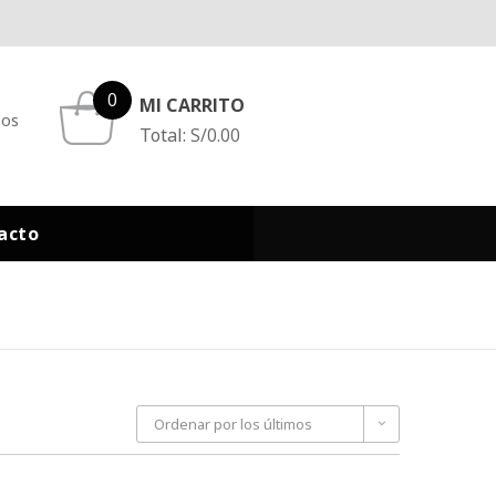
0
MI CARRITO
eos
Total:
S/
0.00
acto
Ordenar por los últimos