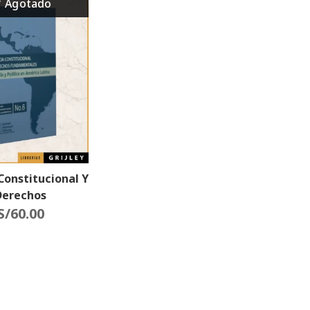
 Constitucional Y
Derechos
ntales Justicia
S/
60.00
tica En América
Latina