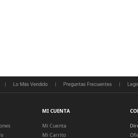
Lo Más Vendido
Preguntas Frecuentes
Legi
MI CUENTA
CO
iones
Mi Cuenta
Dir
ío
Mi Carrito
Ofi